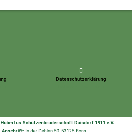
Passwort vergessen?
ung
Datenschutzerklärung
ung
Datenschutzerklärung
. Hubertus Schützenbruderschaft Duisdorf 1911 e.V.
Anschrift:
In der Dehlen 50, 53125 Bonn