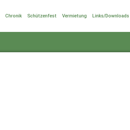
Chronik
Schützenfest
Vermietung
Links/Downloads
nutzername oder E-Mail
sswort
Registrieren