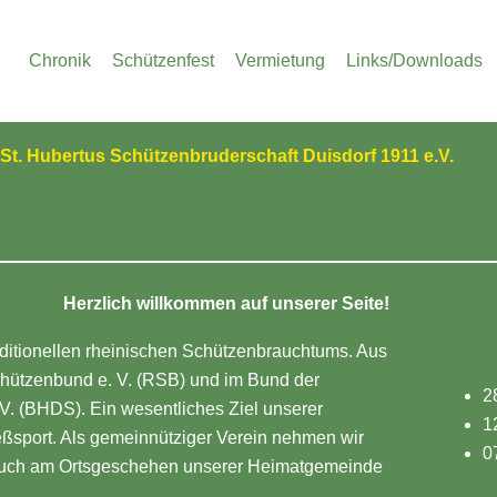
Chronik
Schützenfest
Vermietung
Links/Downloads
St. Hubertus Schützenbruderschaft Duisdorf 1911 e.V.
Herzlich willkommen auf unserer Seite!
raditionellen rheinischen Schützenbrauchtums. Aus
chützenbund e. V. (RSB) und im Bund der
2
V. (BHDS). Ein wesentliches Ziel unserer
1
eßsport. Als gemeinnütziger Verein nehmen wir
0
s auch am Ortsgeschehen unserer Heimatgemeinde