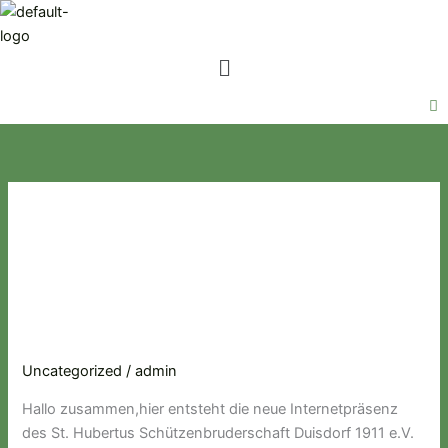
Zum
Inhalt
Menü
springen
Uncategorized
Wir bauen um…
Wir
bauen
Uncategorized
/
admin
um…
Hallo zusammen,hier entsteht die neue Internetpräsenz
des St. Hubertus Schützenbruderschaft Duisdorf 1911 e.V.